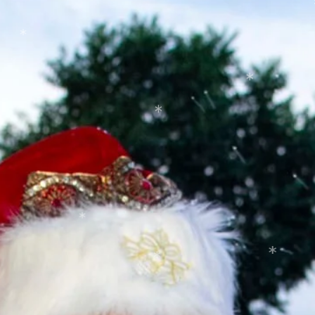
*
*
*
*
*