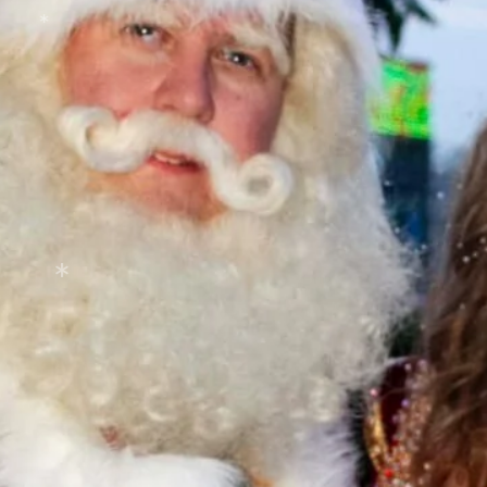
*
*
*
*
*
*